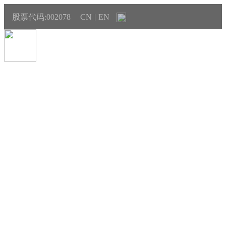
股票代码:002078
CN
EN
|
EVO视讯资讯